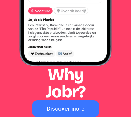
Why
Jobr?
Discover more