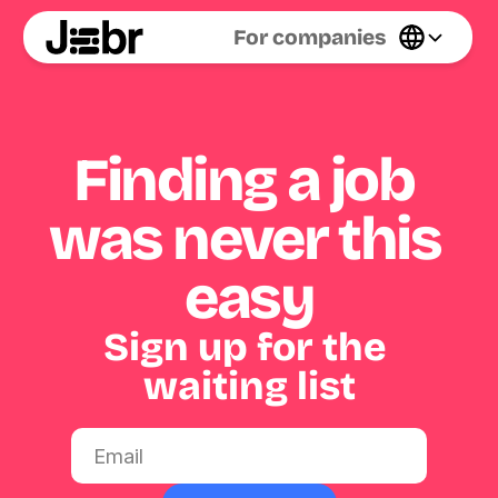
Select Language
For companies
Finding a job 
was never this 
easy
Sign up for the 
waiting list